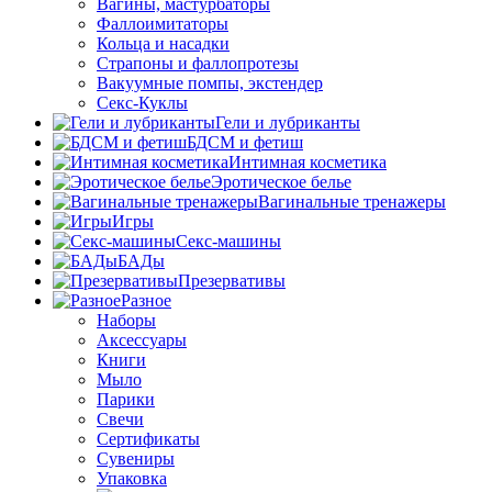
Вагины, мастурбаторы
Фаллоимитаторы
Кольца и насадки
Страпоны и фаллопротезы
Вакуумные помпы, экстендер
Секс-Куклы
Гели и лубриканты
БДСМ и фетиш
Интимная косметика
Эротическое белье
Вагинальные тренажеры
Игры
Секс-машины
БАДы
Презервативы
Разное
Наборы
Аксессуары
Книги
Мыло
Парики
Свечи
Сертификаты
Сувениры
Упаковка