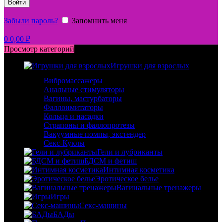
Войти
Забыли пароль?
Запомнить меня
0
0,00
₽
Просмотр категорий
Игрушки для взрослых
Вибромассажеры
Анальные стимуляторы
Вагины, мастурбаторы
Фаллоимитаторы
Кольца и насадки
Страпоны и фаллопротезы
Вакуумные помпы, экстендер
Секс-Куклы
Гели и лубриканты
БДСМ и фетиш
Интимная косметика
Эротическое белье
Вагинальные тренажеры
Игры
Секс-машины
БАДы