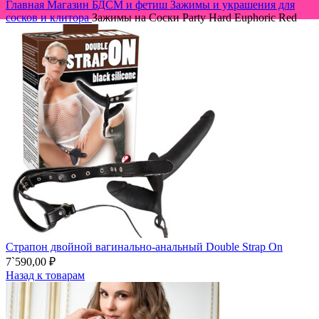
Главная
Магазин
БДСМ и фетиш
Зажимы и украшения для
сосков и клитора
Зажимы на Cоски Party Hard Euphoric Red
Страпон двойной вагинально-анальный Double Strap On
7`590,00
₽
Назад к товарам