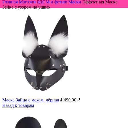
Главная
Магазин
БДСМ и фетиш
Маски
Эффектная Маска
Зайка с узором на ушках
Маска Зайца с мехом, чёрная
4`490,00
₽
Назад к товарам