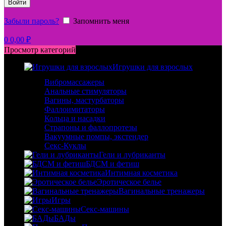
Войти
Забыли пароль?
Запомнить меня
0
0,00
₽
Просмотр категорий
Игрушки для взрослых
Вибромассажеры
Анальные стимуляторы
Вагины, мастурбаторы
Фаллоимитаторы
Кольца и насадки
Страпоны и фаллопротезы
Вакуумные помпы, экстендер
Секс-Куклы
Гели и лубриканты
БДСМ и фетиш
Интимная косметика
Эротическое белье
Вагинальные тренажеры
Игры
Секс-машины
БАДы