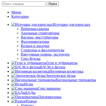
Поиск
Меню
Категории
Игрушки для взрослых
Вибромассажеры
Анальные стимуляторы
Вагины, мастурбаторы
Фаллоимитаторы
Кольца и насадки
Страпоны и фаллопротезы
Вакуумные помпы, экстендер
Секс-Куклы
Гели и лубриканты
БДСМ и фетиш
Интимная косметика
Эротическое белье
Вагинальные тренажеры
Игры
Секс-машины
БАДы
Презервативы
Разное
Наборы