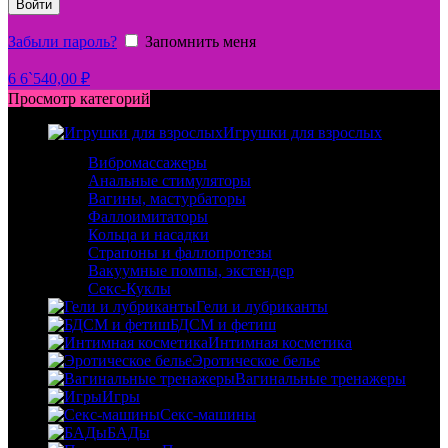
Войти
Забыли пароль?
Запомнить меня
6
6`540,00
₽
Просмотр категорий
Игрушки для взрослых
Вибромассажеры
Анальные стимуляторы
Вагины, мастурбаторы
Фаллоимитаторы
Кольца и насадки
Страпоны и фаллопротезы
Вакуумные помпы, экстендер
Секс-Куклы
Гели и лубриканты
БДСМ и фетиш
Интимная косметика
Эротическое белье
Вагинальные тренажеры
Игры
Секс-машины
БАДы