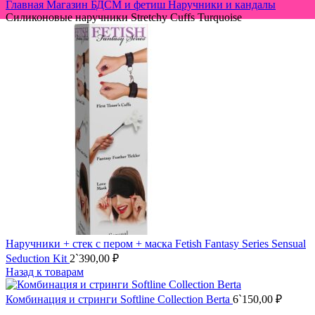
Главная
Магазин
БДСМ и фетиш
Наручники и кандалы
Силиконовые наручники Stretchy Cuffs Turquoise
Наручники + стек с пером + маска Fetish Fantasy Series Sensual
Seduction Kit
2`390,00
₽
Назад к товарам
Комбинация и стринги Softline Collection Berta
6`150,00
₽