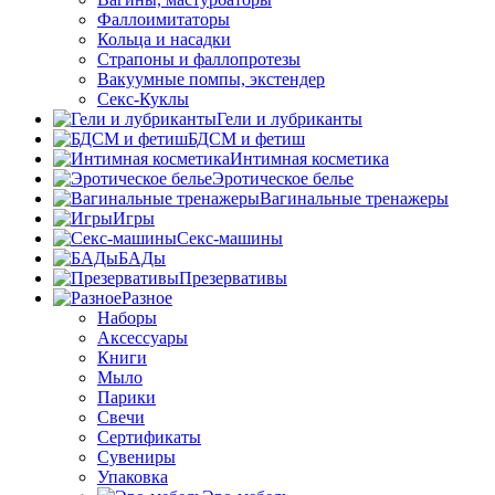
Фаллоимитаторы
Кольца и насадки
Страпоны и фаллопротезы
Вакуумные помпы, экстендер
Секс-Куклы
Гели и лубриканты
БДСМ и фетиш
Интимная косметика
Эротическое белье
Вагинальные тренажеры
Игры
Секс-машины
БАДы
Презервативы
Разное
Наборы
Аксессуары
Книги
Мыло
Парики
Свечи
Сертификаты
Сувениры
Упаковка