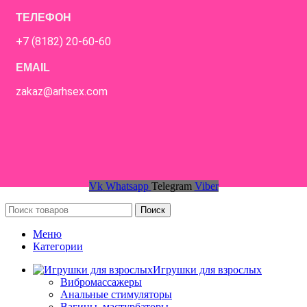
ТЕЛЕФОН
+7 (8182) 20-60-60
EMAIL
zakaz@arhsex.com
Vk
Whatsapp
Telegram
Viber
Поиск
Меню
Категории
Игрушки для взрослых
Вибромассажеры
Анальные стимуляторы
Вагины, мастурбаторы