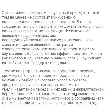
средствами
Слюна вместо смазки — популярный приём, который
тем не менее не составит конкуренцию
использованию специального средства. В целом
специалисты не считают, что так делать опасно — если,
конечно, у партнёра нет инфекции. Исключение —
анальный секс: например, ряд
исследований связывает применение слюны как
смазки во время анальной пенетрации
с распространением ректальной гонореи. В любом
случае слюна банально менее эффективна: вспомните,
как быстро высыхает намоченный палец — лубрикант
из тюбика явно продержится дольше.
Другие популярные народные средства — вазелин,
крем и разные масла вроде кокосового — тоже
не лучший выбор. Во-первых, масло в составе
средства разрушает презервативы — а это
увеличивает риск передачи инфекции и нежелательной
беременности. Во-вторых, масло тяжел
о
смывается
(и вымывается из вагины, например), а сохраняющиеся
в нём бактерии не сулят ничего хорошего. Наконец,