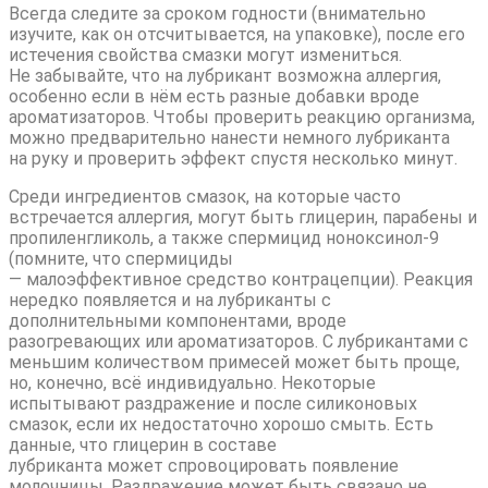
Всегда следите за сроком годности (внимательно
изучите, как он отсчитывается, на упаковке), после его
истечения свойства смазки могут измениться.
Не забывайте, что на лубрикант возможна аллергия,
особенно если в нём есть разные добавки вроде
ароматизаторов. Чтобы проверить реакцию организма,
можно предварительно нанести немного лубриканта
на руку и проверить эффект спустя несколько минут.
Среди ингредиентов смазок, на которые часто
встречается аллергия, могут быть глицерин, парабены и
пропиленгликоль, а также спермицид ноноксинол-9
(помните, что спермициды
— малоэффективное средство контрацепции). Реакция
нередко появляется и на лубриканты с
дополнительными компонентами, вроде
разогревающих или ароматизаторов. С лубрикантами с
меньшим количеством примесей может быть проще,
но, конечно, всё индивидуально. Некоторые
испытывают раздражение и после силиконовых
смазок, если их недостаточно хорошо смыть. Есть
данные, что глицерин в составе
лубриканта может спровоцировать появление
молочницы. Раздражение может быть связано не