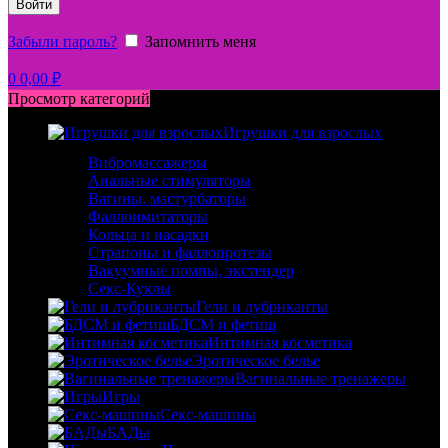
Войти
Забыли пароль?
Запомнить меня
0
0,00
₽
Просмотр категорий
Игрушки для взрослых
Вибромассажеры
Анальные стимуляторы
Вагины, мастурбаторы
Фаллоимитаторы
Кольца и насадки
Страпоны и фаллопротезы
Вакуумные помпы, экстендер
Секс-Куклы
Гели и лубриканты
БДСМ и фетиш
Интимная косметика
Эротическое белье
Вагинальные тренажеры
Игры
Секс-машины
БАДы