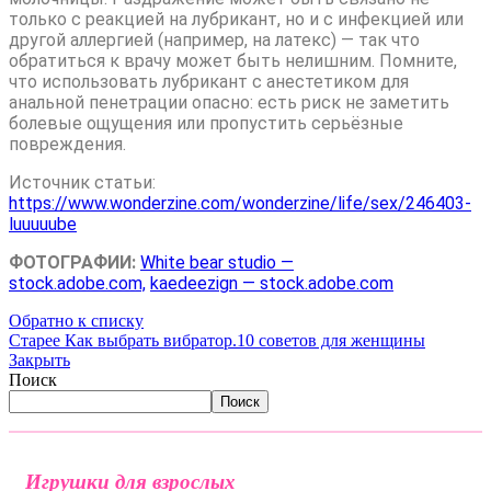
только с реакцией на лубрикант, но и с инфекцией или
другой аллергией (например, на латекс) — так что
обратиться к врачу может быть нелишним. Помните,
что использовать лубрикант с анестетиком для
анальной пенетрации опасно: есть риск не заметить
болевые ощущения или пропустить серьёзные
повреждения.
Источник статьи:
https://www.wonderzine.com/wonderzine/life/sex/246403-
luuuuube
ФОТОГРАФИИ:
White bear studio —
stock.adobe.com,
kaedeezign — stock.adobe.com
Обратно к списку
Старее
Как выбрать вибратор.10 советов для женщины
Закрыть
Поиск
Поиск
Игрушки для взрослых