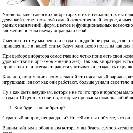
Узнав больше о женских вибраторах и их возможностях вы наве
девушкой встает пожалуй самый ответственный вопрос, а име
разных назначений, форм, цветов и функциональных возможнос
вложения по максимуму оправдали себя!
Именно поэтому мы решили создать подробное руководство о т
приведенные в нашей статье будут одинаково полезны как для 
При выборе вибратора самое главное четко понимать свои жела
удовольствия и оргазмов конечно же!). Так как вибраторы ест
производители всегда стараются учитывать и создавать игрушк
Конечно, понимание своих желаний это идеальный вариант, к
игрушками, знают как они работают, больше узнали свое тело 
Ну а как быть девушкам, которые не то что про вибраторы мало
создали 10 ценных советов, которые призваны помочь любой д
Кем будет ваш вибратор?
Странный вопрос, неправда ли? Но сейчас вы поймете, что он
Вашим тайным любовником которым вы будете самостоятельно ба