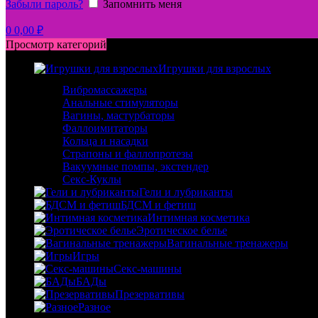
Забыли пароль?
Запомнить меня
0
0,00
₽
Просмотр категорий
Игрушки для взрослых
Вибромассажеры
Анальные стимуляторы
Вагины, мастурбаторы
Фаллоимитаторы
Кольца и насадки
Страпоны и фаллопротезы
Вакуумные помпы, экстендер
Секс-Куклы
Гели и лубриканты
БДСМ и фетиш
Интимная косметика
Эротическое белье
Вагинальные тренажеры
Игры
Секс-машины
БАДы
Презервативы
Разное