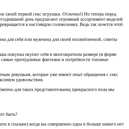
ии своей первой секс игрушки. Отлично!) Но теперь перед
 сегодняшний день предлагают огромный ассортимент моделей
евращается в настоящую головоломку. Ведь так хочется чтоб
на для себя или мужчина для своей возлюбленной, советы
ваша покупка окупит себя в многократном размере (в форме
аже самые причудливые фантазии и потребности топовые
тным девушкам, которые уже имеют опыт обращения с секс
аксимум удовольствия.
? Именно для таких представительниц прекрасного пола мы
ет быть?
ти в спальне) когда вы совершенно одна и больше никого нет