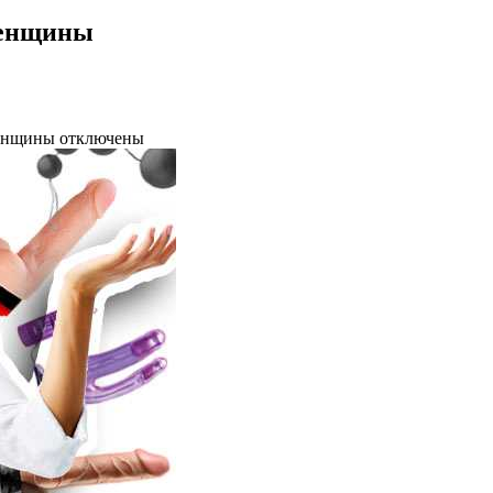
женщины
женщины
отключены