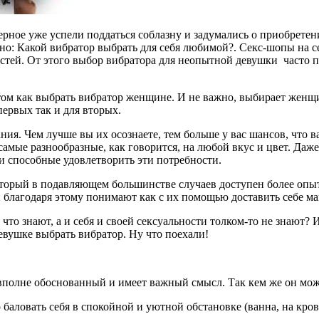
рное уже успели поддаться соблазну и задумались о приобретен
нно: Какой вибратор выбрать для себя любимой?. Секс-шопы на
тей. От этого выбор вибратора для неопытной девушки часто пр
ом как выбрать вибратор женщине. И не важно, выбирает женщи
первых так и для вторых.
ния. Чем лучше вы их осознаете, тем больше у вас шансов, что 
ь самые разнообразные, как говорится, на любой вкус и цвет. Д
и способные удовлетворить эти потребности.
оторый в подавляющем большинстве случаев доступен более опы
и благодаря этому понимают как с их помощью доставить себе м
 что знают, а и себя и своей сексуальности толком-то не знают
евушке выбрать вибратор. Ну что поехали!
 вполне обоснованный и имеет важный смысл. Так кем же он мож
ловать себя в спокойной и уютной обстановке (ванна, на крова