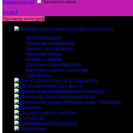
Забыли пароль?
Запомнить меня
0
0,00
₽
Просмотр категорий
Игрушки для взрослых
Вибромассажеры
Анальные стимуляторы
Вагины, мастурбаторы
Фаллоимитаторы
Кольца и насадки
Страпоны и фаллопротезы
Вакуумные помпы, экстендер
Секс-Куклы
Гели и лубриканты
БДСМ и фетиш
Интимная косметика
Эротическое белье
Вагинальные тренажеры
Игры
Секс-машины
БАДы
Презервативы
Разное