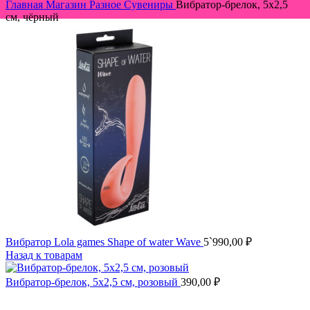
Главная
Магазин
Разное
Сувениры
Вибратор-брелок, 5х2,5
см, чёрный
Вибратор Lola games Shape of water Wave
5`990,00
₽
Назад к товарам
Вибратор-брелок, 5х2,5 см, розовый
390,00
₽