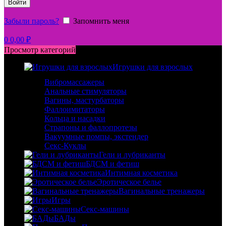
Войти
Забыли пароль?
Запомнить меня
0
0,00
₽
Просмотр категорий
Игрушки для взрослых
Вибромассажеры
Анальные стимуляторы
Вагины, мастурбаторы
Фаллоимитаторы
Кольца и насадки
Страпоны и фаллопротезы
Вакуумные помпы, экстендер
Секс-Куклы
Гели и лубриканты
БДСМ и фетиш
Интимная косметика
Эротическое белье
Вагинальные тренажеры
Игры
Секс-машины
БАДы