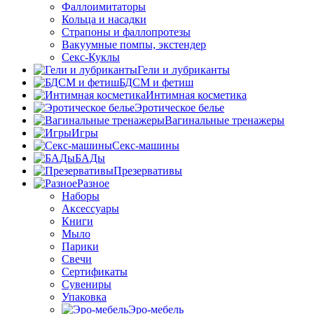
Фаллоимитаторы
Кольца и насадки
Страпоны и фаллопротезы
Вакуумные помпы, экстендер
Секс-Куклы
Гели и лубриканты
БДСМ и фетиш
Интимная косметика
Эротическое белье
Вагинальные тренажеры
Игры
Секс-машины
БАДы
Презервативы
Разное
Наборы
Аксессуары
Книги
Мыло
Парики
Свечи
Сертификаты
Сувениры
Упаковка
Эро-мебель