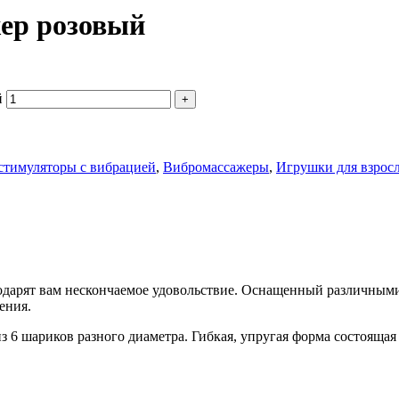
ер розовый
й
стимуляторы с вибрацией
,
Вибромассажеры
,
Игрушки для взрос
одарят вам нескончаемое удовольствие. Оснащенный различными
ения.
з 6 шариков разного диаметра. Гибкая, упругая форма состояща