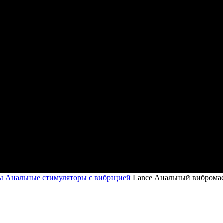
ры
Анальные стимуляторы с вибрацией
Lance Анальный виброма