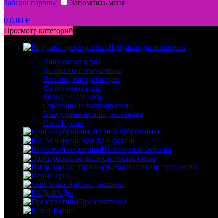
Забыли пароль?
Запомнить меня
0
0,00
₽
Просмотр категорий
Игрушки для взрослых
Вибромассажеры
Анальные стимуляторы
Вагины, мастурбаторы
Фаллоимитаторы
Кольца и насадки
Страпоны и фаллопротезы
Вакуумные помпы, экстендер
Секс-Куклы
Гели и лубриканты
БДСМ и фетиш
Интимная косметика
Эротическое белье
Вагинальные тренажеры
Игры
Секс-машины
БАДы
Презервативы
Разное