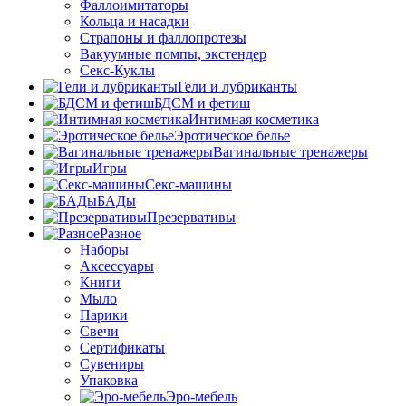
Фаллоимитаторы
Кольца и насадки
Страпоны и фаллопротезы
Вакуумные помпы, экстендер
Секс-Куклы
Гели и лубриканты
БДСМ и фетиш
Интимная косметика
Эротическое белье
Вагинальные тренажеры
Игры
Секс-машины
БАДы
Презервативы
Разное
Наборы
Аксессуары
Книги
Мыло
Парики
Свечи
Сертификаты
Сувениры
Упаковка
Эро-мебель