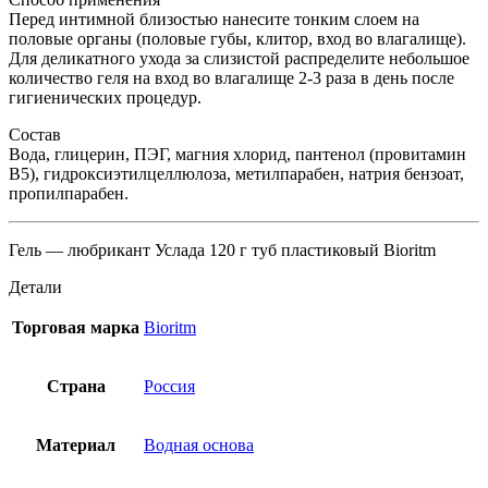
Перед интимной близостью нанесите тонким слоем на
половые органы (половые губы, клитор, вход во влагалище).
Для деликатного ухода за слизистой распределите небольшое
количество геля на вход во влагалище 2-3 раза в день после
гигиенических процедур.
Состав
Вода, глицерин, ПЭГ, магния хлорид, пантенол (провитамин
В5), гидроксиэтилцеллюлоза, метилпарабен, натрия бензоат,
пропилпарабен.
Гель — любрикант Услада 120 г туб пластиковый Bioritm
Детали
Торговая марка
Bioritm
Страна
Россия
Материал
Водная основа