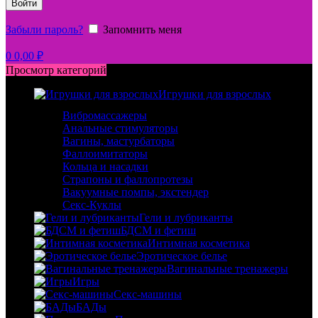
Войти
Забыли пароль?
Запомнить меня
0
0,00
₽
Просмотр категорий
Игрушки для взрослых
Вибромассажеры
Анальные стимуляторы
Вагины, мастурбаторы
Фаллоимитаторы
Кольца и насадки
Страпоны и фаллопротезы
Вакуумные помпы, экстендер
Секс-Куклы
Гели и лубриканты
БДСМ и фетиш
Интимная косметика
Эротическое белье
Вагинальные тренажеры
Игры
Секс-машины
БАДы