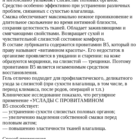
Средство особенно эффективно при устранении различных
проблем, связанных с сухостью влагалища.
Смазка обеспечивает максимально нежное проникновение и
длительное скольжение во время интимной близости,
сохраняя целостность тканей. Обладает заживляющими и
смягчающими свойствами. Возвращает сухой и
чувствительной слизистой состояние комфорта.
В составе лубриканта содержится провитамин В5, который по
праву называют «витамином красоты». Его недостаток в
организме проявляется в увядании и старении: на коже
образуются морщинки, на слизистой — трещинки. Поэтому
провитамин В5 является незаменимым средством
восстановления.
Гель отлично подходит для профилактического, деликатного
ухода за слизистой (при сухости влагалища, в том числе, в
период климакса, после родов, операций и т.п.)
Клиническое исследование показало, что регулярное
применение «УСЛАДЫ С ПРОВИТАМИНОМ
В5 способствует:
— устранению сухости слизистых половых органов;
— увеличению выделения собственной смазки перед
половым актом;
— повышению эластичности тканей влагалища.
Способ применения