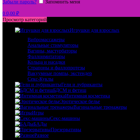
Забыли пароль?
Запомнить меня
0
0,00
₽
Просмотр категорий
Игрушки для взрослых
Вибромассажеры
Анальные стимуляторы
Вагины, мастурбаторы
Фаллоимитаторы
Кольца и насадки
Страпоны и фаллопротезы
Вакуумные помпы, экстендер
Секс-Куклы
Гели и лубриканты
БДСМ и фетиш
Интимная косметика
Эротическое белье
Вагинальные тренажеры
Игры
Секс-машины
БАДы
Презервативы
Разное